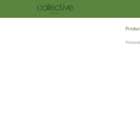
SKATE
TABLAS DBX
ROU
Produc