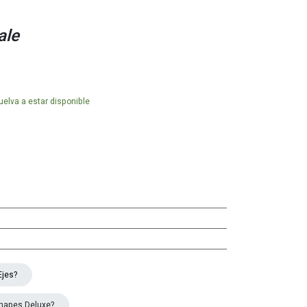
ale
elva a estar disponible
Ejes?
hapes Deluxe?