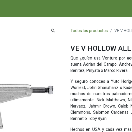
A
COMPLEMENTOS
NOVEDADES Y ESCAPARATE
RECURSOS
Todos los productos
VE V HOL
VE V HOLLOW ALL
Que ¿quíen usa Venture por aqu
suena Adrian del Campo, Andrew
Benitez, Pinyata o Marco Rivera...
Y seguro conoces a Yuto Horigo
Worrest, John Shanahanz o Kader
muchos de nuestros patinadores
ultimamente, Nick Matthews, Ni
Narvaez, Jahmir Brown, Caleb 
Clemmons, Salomon Cardenas Jr,
Bennet o Toby Ryan.
Hechos en USA y cada vez más 