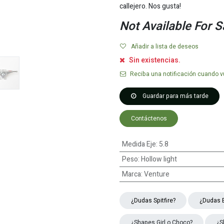
callejero. Nos gusta!
Not Available For S
Añadir a lista de deseos
Sin existencias.
Reciba una notificación cuando vu
Guardar para más tarde
Contáctenos
Medida Eje
:
5.8
Peso
:
Hollow light
Marca
:
Venture
¿Dudas ​​​​Spitfire?
¿Dudas 
¿Shapes Girl o Choco?
¿S