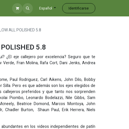
Identificarse
Español
LOW ALL POLISHED 5.8
 POLISHED 5.8
í? ¿El eje callejero por excelencia? Seguro que te
 Verde, Fran Molina, Rafa Cort, Dani Jenks, Andrea
me, Paul Rodriguez, Carl Aikens, John Dilo, Bobby
 Silla. Pero es que además son los ejes elegidos de
 callejeros preferidos y que tanto nos sorprenden
kolai Piombo, Leonardo Bodelazzi, Nile Gibbs, Sam
Mcneely, Beatrice Domond, Marcos Montoya, John
 Chadler Burton, Shaun Paul, Erik Herrera, Niels
abundantes en los videos independientes de patín