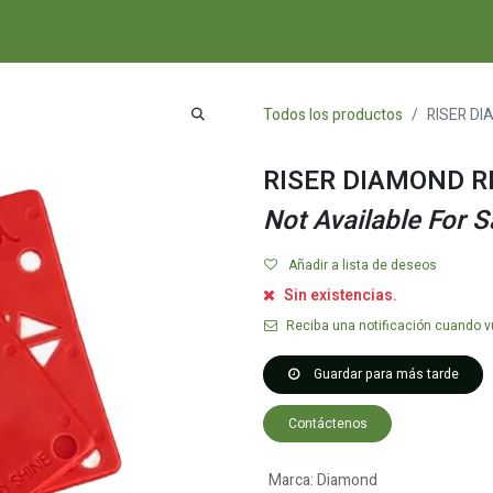
A
COMPLEMENTOS
NOVEDADES Y ESCAPARATE
RECURSOS
Todos los productos
RISER DI
RISER DIAMOND R
Not Available For S
Añadir a lista de deseos
Sin existencias.
Reciba una notificación cuando vu
Guardar para más tarde
Contáctenos
Marca
:
Diamond