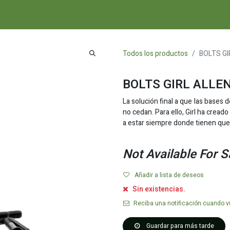
A
COMPLEMENTOS
NOVEDADES Y ESCAPARATE
RECURSOS
Todos los productos
BOLTS GI
BOLTS GIRL ALLE
La solución final a que las bases 
no cedan. Para ello, Girl ha cread
a estar siempre donde tienen que
Not Available For S
Añadir a lista de deseos
Sin existencias.
Reciba una notificación cuando vu
Guardar para más tarde